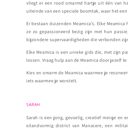
vliegt er een rood omarmd hartje uit één van h
uiteinde van een speciale boomtak, waar het ee
Er bestaan duizenden Meamica’s. Elke Meamica h
ze zo gepassioneerd bezig zijn met hun passie
bijzondere supervaardigheden die verbonden zij
Elke Meamica is een unieke gids die, met zijn pas
lossen. Vraag hulp aan de Meamica door jezelf t
Kies en omarm de Meamica waarmee je resoneert, 
iets waarmee je worstelt.
SARAH
Sarah is een jong, gevoelig, creatief meisje en
eilandvormig district van Manacere, een milit