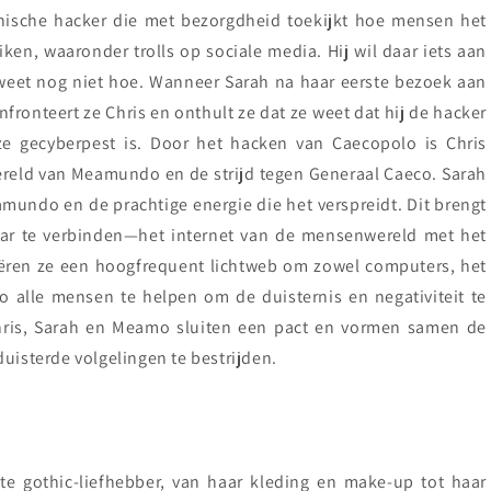
ethische hacker die met bezorgdheid toekijkt hoe mensen het
ken, waaronder trolls op sociale media. Hij wil daar iets aan
 weet nog niet hoe. Wanneer Sarah na haar eerste bezoek aan
onteert ze Chris en onthult ze dat ze weet dat hij de hacker
ze gecyberpest is. Door het hacken van Caecopolo is Chris
reld van Meamundo en de strijd tegen Generaal Caeco. Sarah
mundo en de prachtige energie die het verspreidt. Dit brengt
aar te verbinden—het internet van de mensenwereld met het
ëren ze een hoogfrequent lichtweb om zowel computers, het
o alle mensen te helpen om de duisternis en negativiteit te
 Chris, Sarah en Meamo sluiten een pact en vormen samen de
uisterde volgelingen te bestrijden.
hte gothic-liefhebber, van haar kleding en make-up tot haar