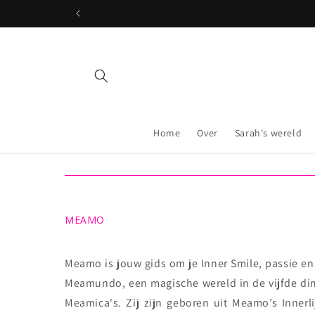
Skip to
content
Home
Over
Sarah's wereld
MEAMO
Meamo is jouw gids om je Inner Smile, passie en 
Meamundo, een magische wereld in de vijfde dime
Meamica's. Zij zijn geboren uit Meamo’s Innerl