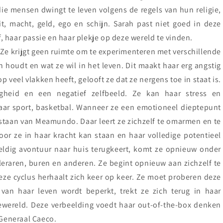
e mensen dwingt te leven volgens de regels van hun religie,
, macht, geld, ego en schijn. Sarah past niet goed in deze
f, haar passie en haar plekje op deze wereld te vinden.
Ze krijgt geen ruimte om te experimenteren met verschillende
n houdt en wat ze wil in het leven. Dit maakt haar erg angstig
 veel vlakken heeft, gelooft ze dat ze nergens toe in staat is.
gheid en een negatief zelfbeeld. Ze kan haar stress en
 haar sport, basketbal. Wanneer ze een emotioneel dieptepunt
staan van Meamundo. Daar leert ze zichzelf te omarmen en te
oor ze in haar kracht kan staan en haar volledige potentieel
eldig avontuur naar huis terugkeert, komt ze opnieuw onder
leraren, buren en anderen. Ze begint opnieuw aan zichzelf te
Deze cyclus herhaalt zich keer op keer. Ze moet proberen deze
van haar leven wordt beperkt, trekt ze zich terug in haar
ewereld. Deze verbeelding voedt haar out-of-the-box denken
n Generaal Caeco.